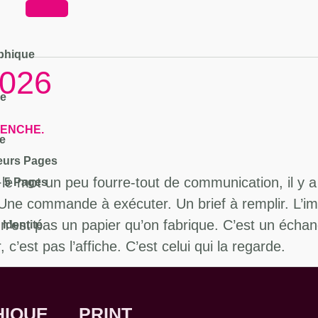
phique
2026
ie
LENCHE.
e
ieurs Pages
e mot un peu fourre-tout de communication, il y a
 – 5 Pages
 Une commande à exécuter. Un brief à remplir. L’ima
e n’est pas un papier qu’on fabrique. C’est un écha
Identité
 c’est pas l’affiche. C’est celui qui la regarde.
HIQUE
PRINT