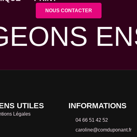
NOUS CONTACTER
GEONS EN
– 3D
Identité
able
erciale
IENS UTILES
INFORMATIONS
tions Légales
04 66 51 42 52
caroline@comduponant.fr