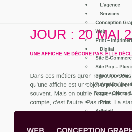
L’agence
Services
Conception Gra
JOUR :
20 MAI 
Web
Print – Imprimer
Digital
UNE AFFICHE NE DÉCORE PAS. ELLE DÉC
Site E-Commerc
Site Pop – Plus
Dans ces métiers qu’on regroupe sous l
Site Vitrine Pro
qu’une affiche est un objet à produire.
Tunnel De Vente
souvent. Mais on oublie l’essentiel : c
Logo – Charte & 
compte, c’est l’autre. Pas nous. La star,
Print
Adhésif
Affiche
Autocopiant
WEB
CONCEPTION GRAP