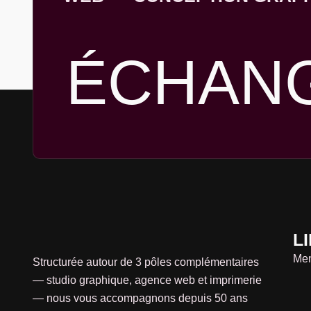
Billetterie
Brochure
ÉCHAN
Carte De Visite 
Logo – Charte & 
Fly & Dépliant
Menu & Set De T
Plaquette Comm
Rendez-Vous
X
L
Men
Structurée autour de 3 pôles complémentaires
— studio graphique, agence web et imprimerie
— nous vous accompagnons depuis 50 ans