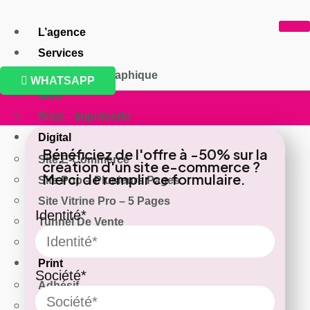
ALLER
AU
L’agence
CONTENU
Services
Conception Graphique
WHATSAPP
Web
Print – Imprimerie
Digital
Bénéficiez de l'offre à -50% sur la
Site E-Commerce
création d'un site e-commerce ?
Merci de remplir ce formulaire.
Site Pop – Plusieurs Pages
Site Vitrine Pro – 5 Pages
Identité*
Tunnel De Vente
Logo – Charte & Identité
Print
Société*
Adhésif
Affiche