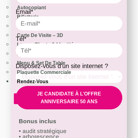
Autocopiant
Email*
Billetterie
Brochure
Carte De Visite – 3D
Tél*
Logo – Charte & Identité
Fly & Dépliant
Menu & Set De Table
Disposez-vous d'un site internet ?
Plaquette Commerciale
Rendez-Vous
JE CANDIDATE À L’OFFRE
X
ANNIVERSAIRE 50 ANS
Bonus inclus
•
audit
stratégique
•
arborescence