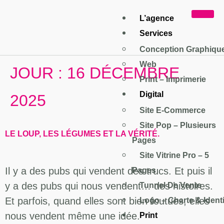
L’agence
Services
Conception Graphiqu
Web
JOUR :
16 DÉCEMBRE
Print – Imprimerie
Digital
2025
Site E-Commerce
Site Pop – Plusieurs
LE LOUP, LES LÉGUMES ET LA VÉRITÉ.
Pages
Site Vitrine Pro – 5
Il y a des pubs qui vendent des trucs. Et puis il
Pages
y a des pubs qui nous vendent… des histoires.
Tunnel De Vente
Et parfois, quand elles sont bien foutues, elles
Logo – Charte & Identi
nous vendent même une idée.
Print