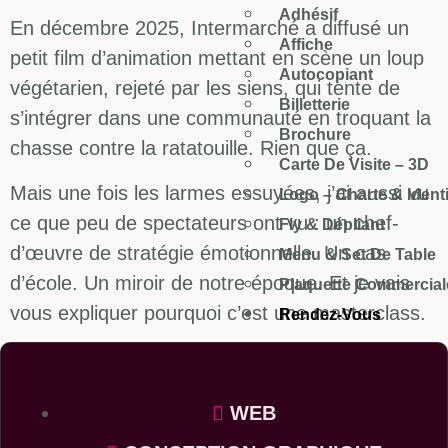
Adhésif
En décembre 2025, Intermarché a diffusé un
Affiche
petit film d’animation mettant en scène un loup
Autocopiant
végétarien, rejeté par les siens, qui tente de
Billetterie
s’intégrer dans une communauté en troquant la
Brochure
chasse contre la ratatouille. Rien que ça.
Carte De Visite – 3D
Mais une fois les larmes essuyées, j’ai aussi vu
Logo – Charte & Identi
ce que peu de spectateurs ont vu : un chef-
Fly & Dépliant
d’œuvre de stratégie émotionnelle. Un cas
Menu & Set De Table
d’école. Un miroir de notre époque. Et je vais
Plaquette Commercial
vous expliquer pourquoi c’est une masterclass.
Rendez-Vous
X
WEB