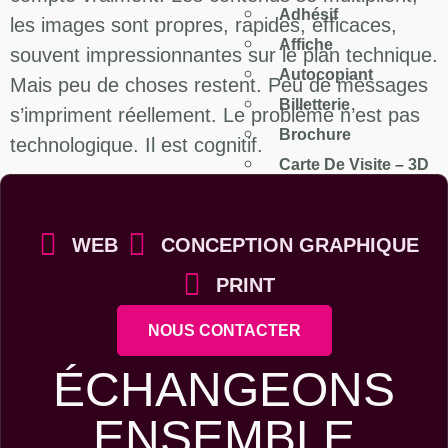
Adhésif
les images sont propres, rapides, efficaces,
Affiche
souvent impressionnantes sur le plan technique.
Autocopiant
Mais peu de choses restent. Peu de messages
Billetterie
s’impriment réellement. Le problème n’est pas
Brochure
technologique. Il est cognitif.
Carte De Visite – 3D
Logo – Charte & Identi
Fly & Dépliant
WEB
CONCEPTION GRAPHIQUE
Menu & Set De Table
PRINT
Plaquette Commercial
Rendez-Vous
NOUS CONTACTER
X
ÉCHANGEONS
ENSEMBLE