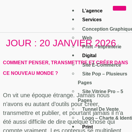
L’agence
Services
Conception Graphiqu
Web
JOUR :
20 JANVIER 2026
Print – Imprimerie
Digital
COMMENT PENSER, TRANSMETTRE ET CRÉER DANS
Site E-Commerce
CE NOUVEAU MONDE ?
Site Pop – Plusieurs
Pages
Site Vitrine Pro – 5
On vit une époque étrange. Jamais nous
Pages
n’avons eu autant d’outils pour créer,
Tunnel De Vente
transmettre et publier, et pourtant jamais il n’a
Logo – Charte & Identi
été aussi difficile de dire quelque chose qui
Print
compte vraiment. Les contenus se multiplient,