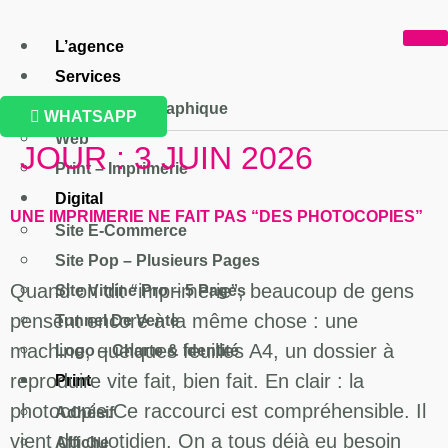
ALLER
AU
L’agence
CONTENU
Services
Conception Graphique
WHATSAPP
Web
JOUR :
3 JUIN 2026
Print – Imprimerie
Digital
UNE IMPRIMERIE NE FAIT PAS “DES PHOTOCOPIES”
Site E-Commerce
Site Pop – Plusieurs Pages
Quand on dit “imprimerie”, beaucoup de gens
Site Vitrine Pro – 5 Pages
pensent encore à la même chose : une
Tunnel De Vente
machine, quelques feuilles A4, un dossier à
Logo – Charte & Identité
reproduire vite fait, bien fait. En clair : la
Print
photocopie.Ce raccourci est compréhensible. Il
Adhésif
vient du quotidien. On a tous déjà eu besoin
Affiche