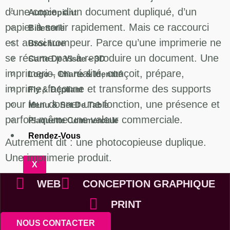
d’une copie, d’un document dupliqué, d’un
Autocopiant
papier à sortir rapidement. Mais ce raccourci
Billetterie
est aussi trompeur. Parce qu’une imprimerie ne
Brochure
se résume pas à reproduire un document. Une
Carte De Visite – 3D
imprimerie, en réalité, conçoit, prépare,
Logo – Charte & Identité
imprime, façonne et transforme des supports
Fly & Dépliant
pour leur donner une fonction, une présence et
Menu & Set De Table
parfois même une valeur commerciale.
Plaquette Commerciale
Rendez-Vous
Autrement dit : une photocopieuse duplique.
Une imprimerie produit.
X
WEB
CONCEPTION GRAPHIQUE
PRINT
NOUS CONTACTER